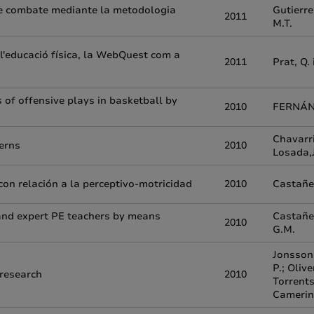
 de combate mediante la metodologia
Gutierre
2011
M.T.
 l'educació física, la WebQuest com a
2011
Prat, Q.
 of offensive plays in basketball by
2010
FERNÁND
Chavarri
terns
2010
Losada,J
con relación a la perceptivo-motricidad
2010
Castañe
and expert PE teachers by means
Castañe
2010
G.M.
Jonsson,
P.; Oliv
 research
2010
Torrents
Camerin