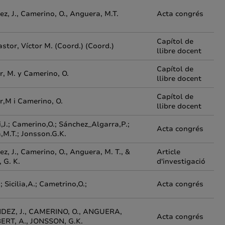
z, J., Camerino, O., Anguera, M.T.
Acta congrés
Capítol de
stor, Víctor M. (Coord.) (Coord.)
llibre docent
Capítol de
, M. y Camerino, O.
llibre docent
Capítol de
,M i Camerino, O.
llibre docent
,J.; Camerino,O.; Sánchez_Algarra,P.;
Acta congrés
M.T.; Jonsson.G.K.
z, J., Camerino, O., Anguera, M. T., &
Article
 G. K.
d'investigació
; Sicilia,A.; Cametrino,O.;
Acta congrés
EZ, J., CAMERINO, O., ANGUERA,
Acta congrés
BERT, A., JONSSON, G.K.