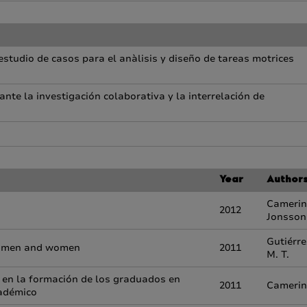
estudio de casos para el anàlisis y diseño de tareas motrices
nte la investigación colaborativa y la interrelación de
Year
Author
Camerino
2012
Jonsson
Gutiérre
ed men and women
2011
M. T.
) en la formación de los graduados en
2011
Camerino
cadémico