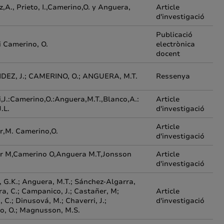
z,A., Prieto, I.,Camerino,O. y Anguera,
Article
d'investigació
Publicació
 i Camerino, O.
electrònica
docent
EZ, J.; CAMERINO, O.; ANGUERA, M.T.
Ressenya
,J.:Camerino,O.:Anguera,M.T.,Blanco,A.:
Article
.L.
d'investigació
Article
r,M. Camerino,O.
d'investigació
r M,Camerino O,Anguera M.T,Jonsson
Article
d'investigació
 G.K.; Anguera, M.T.; Sánchez-Algarra,
era, C.; Campanico, J.; Castañer, M;
Article
, C.; Dinusová, M.; Chaverri, J.;
d'investigació
o, O.; Magnusson, M.S.