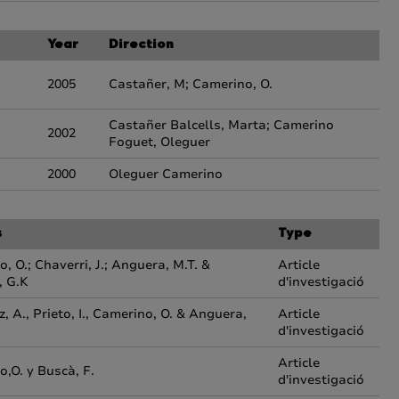
Year
Direction
2005
Castañer, M; Camerino, O.
Castañer Balcells, Marta; Camerino
2002
Foguet, Oleguer
2000
Oleguer Camerino
s
Type
, O.; Chaverri, J.; Anguera, M.T. &
Article
, G.K
d'investigació
z, A., Prieto, I., Camerino, O. & Anguera,
Article
d'investigació
Article
,O. y Buscà, F.
d'investigació