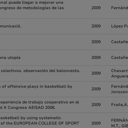
onal puede llegar a mejorar una
Congreso de metodologías de las
2009
Fernánde
omunicació.
2009
López Pa
2009
Castañer
 una utopía
2009
Castañer
 colectivos. observación del baloncesto.
Chavarri
2009
Anguera,
 of offensive plays in basketball by
Fernánde
2009
Jonsson,
xperiencia de trabajo cooperativo en el
2009
Fraile,A.
del X Congreso AEISAD 2008.
basketball by using systematic
FERNÁND
s of the EUROPEAN COLLEGE OF SPORT
2009
M.T., GI