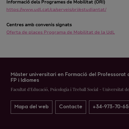
Informació dels Programes de Mobilitat (ORI)
https://www.udl.cat/ca/serveis/ori/estudiantat/
Centres amb convenis signats
Oferta de places Programa de Mobilitat de la UdL
Màster universitari en Formació del Professorat d
FP i Idiomes
Facultat d'Educació, Psicologia i Treball Social - Universitat d
Mapa del web
Contacte
+34-973-70-65