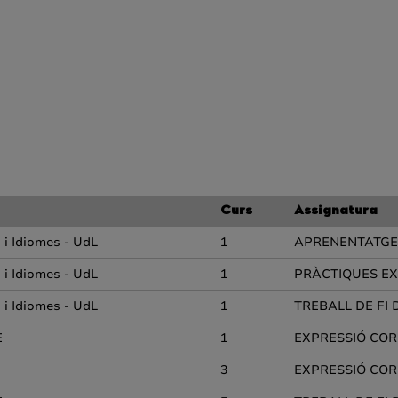
Curs
Assignatura
 i Idiomes - UdL
1
APRENENTATGE 
 i Idiomes - UdL
1
PRÀCTIQUES EX
 i Idiomes - UdL
1
TREBALL DE FI 
E
1
EXPRESSIÓ COR
3
EXPRESSIÓ COR