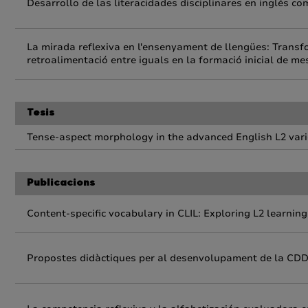
Desarrollo de las literacidades disciplinares en inglés co
La mirada reflexiva en l'ensenyament de llengües: Transfo
retroalimentació entre iguals en la formació inicial de me
Tesis
Tense-aspect morphology in the advanced English L2 varie
Publicacions
Content-specific vocabulary in CLIL: Exploring L2 learni
Propostes didàctiques per al desenvolupament de la CDD a 