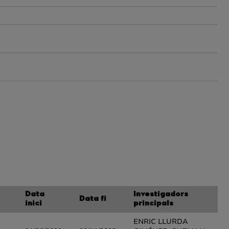
Data
Investigadors
Data fi
inici
principals
ENRIC LLURDA