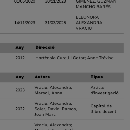
01/06/2020
30/11/2023
GIMÉNEZ, GUZMAN
MANCHO BARÉS
ELEONORA
14/11/2023
31/03/2025
ALEXANDRA
VRACIU
Any
Direcció
2012
Hortènsia Curell i Gotor; Anne Trévise
Any
Autors
Tipus
Vraciu, Alexandra;
Article
2023
Marsol, Anna
d'investigació
Vraciu, Alexandra;
Capítol de
2022
Soler, David; Ramos,
llibre docent
Joan Marc
Vraciu, Alexandra;