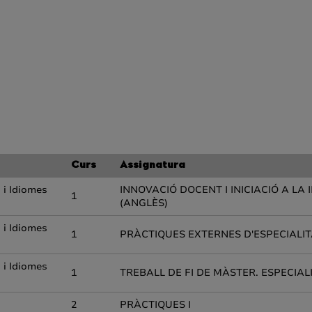
Curs
Assignatura
 i Idiomes
INNOVACIÓ DOCENT I INICIACIÓ A L
1
(ANGLÈS)
 i Idiomes
1
PRÀCTIQUES EXTERNES D'ESPECIALI
 i Idiomes
1
TREBALL DE FI DE MÀSTER. ESPECIAL
2
PRÀCTIQUES I